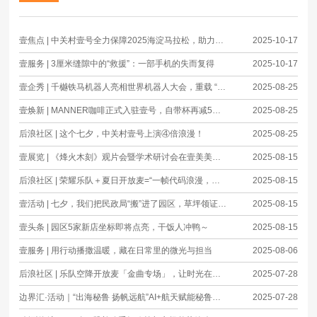
壹焦点 | 中关村壹号全力保障2025海淀马拉松，助力万人盛会圆满举行
2025-10-17
壹服务 | 3厘米缝隙中的“救援”：一部手机的失而复得
2025-10-17
壹企秀 | 千樾铁马机器人亮相世界机器人大会，重载 “硬汉” 演绎科技柔情
2025-08-25
壹焕新 | MANNER咖啡正式入驻壹号，自带杯再减5元！
2025-08-25
后浪社区 | 这个七夕，中关村壹号上演④倍浪漫！
2025-08-25
壹展览 | 《烽火木刻》观片会暨学术研讨会在壹美美术馆圆满落幕
2025-08-15
后浪社区 | 荣耀乐队＋夏日开放麦=“一帧代码浪漫，满场旋律温柔”
2025-08-15
壹活动 | 七夕，我们把民政局“搬”进了园区，草坪领证速约——
2025-08-15
壹头条 | 园区5家新店坐标即将点亮，干饭人冲鸭～
2025-08-15
壹服务 | 用行动播撒温暖，藏在日常里的微光与担当
2025-08-06
后浪社区 | 乐队空降开放麦「金曲专场」，让时光在旋律里倒流
2025-07-28
边界汇·活动｜“出海秘鲁 扬帆远航”AI+航天赋能秘鲁智慧城市建设交流对接会成功举办
2025-07-28