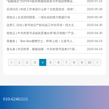
“创融海淀”2025年A股并购重组政策与市场趋势峰会圆满举办
2025-07-22
后浪社区 | 科技工作者该什么样？当然是悦动，悦有“YOUNG”！
2025-05-30
壹焦点 | 从流浪到团宠，一场生命的接力救援行动
2025-05-30
边界汇·活动 | 壹号知识产权实战工作坊开讲！四大主题赋能企业创新发展
2025-04-30
壹焦点 | 中关村壹号吴镇岚受邀出席“航天智能+”产业生态大会并进行推介
2025-04-30
壹服务 | 「Bee Bus蜜蜂巴士」即将上线！让壹号人的通勤更加从容！
2025-04-23
壹头条 | 对话世界，赋能创新：中关村壹号迎来2个国际团体参观交流
2025-04-23
1
2
3
4
5
6
7
8
9
10
010-62461111