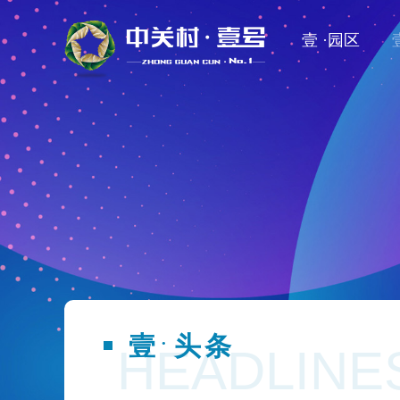
壹 ·园区
壹
头条
·
HEADLINE