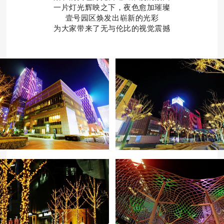
一片灯光辉映之下，夜色愈加璀璨
壹号园区焕发出崭新的光彩
为大家带来了无与伦比的视觉震撼