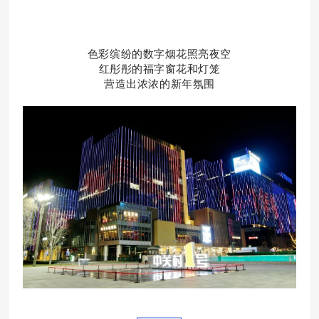
中关村壹号服务
色彩缤纷的数字烟花照亮夜空
红彤彤的福字窗花和灯笼
营造出浓浓的新年氛围