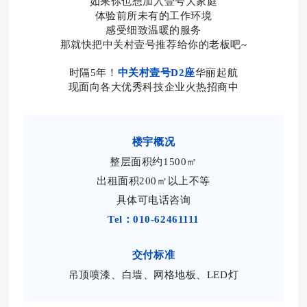
如果你也想加入壹号大家庭
体验前所未有的工作环境
感受细致温暖的服务
那就快把中关村壹号推荐给你的老板吧~
时隔5年！
中关村壹号D2座
华丽起航
现面向各大优秀科技企业火热招商中
楼宇概况
整层面积约1500㎡
出租面积200㎡以上不等
具体可电话咨询
Tel：010-62461111
交付标准
吊顶喷漆、白墙、网格地板、LED灯